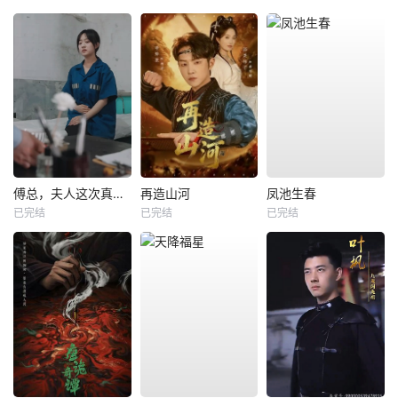
傅总，夫人这次真的死了
再造山河
凤池生春
已完结
已完结
已完结