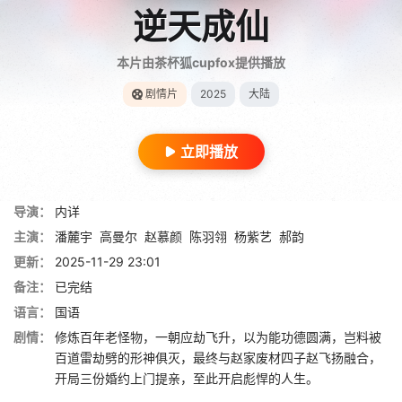
逆天成仙
本片由茶杯狐cupfox提供播放
剧情片
2025
大陆
立即播放
导演：
内详
主演：
潘麓宇
高曼尔
赵慕颜
陈羽翎
杨紫艺
郝韵
更新：
2025-11-29 23:01
备注：
已完结
语言：
国语
剧情：
修炼百年老怪物，一朝应劫飞升，以为能功德圆满，岂料被
百道雷劫劈的形神俱灭，最终与赵家废材四子赵飞扬融合，
开局三份婚约上门提亲，至此开启彪悍的人生。