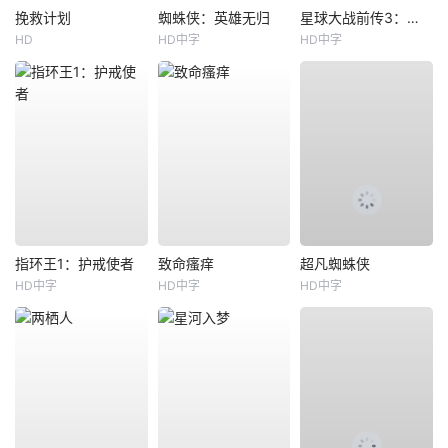
挽救计划
蜘蛛侠：英雄无归
星球大战前传3：西斯的复仇
HD
HD中字
HD中字
指环王1：护戒使者
致命瘙痒
超凡蜘蛛侠
HD中字
HD中字
HD中字