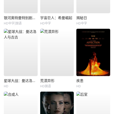
银河奥特曼特别剧场版
宇宙巨人：希曼崛起
揭秘日
HD中字|国语
HD中字
HD中字
星球大战：曼达洛人与古古
荒漠异形
疾患
HD
HD国语
HD