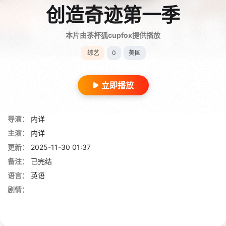
创造奇迹第一季
本片由茶杯狐cupfox提供播放
综艺
0
美国
立即播放
导演：
内详
主演：
内详
更新：
2025-11-30 01:37
备注：
已完结
语言：
英语
剧情：