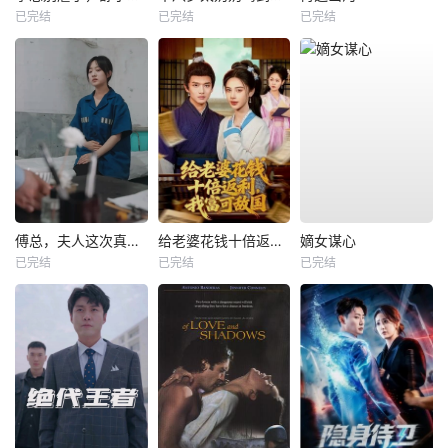
已完结
已完结
已完结
傅总，夫人这次真的死了
给老婆花钱十倍返利，我富可敌国
嫡女谋心
已完结
已完结
已完结