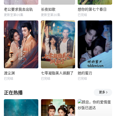
老公要求我去出轨
长夜如歌
想你的第七个春日
更新至第05集
更新至第20集
已完结
渡尘渊
七零凝脂美人飒翻了
她的蜜刃
已完结
已完结
已完结
正在热播
更多