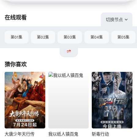
在线观看
切换节点
第01集
第02集
第03集
第04集
第05集
猜你喜欢
大唐少年天行传
我以纸人镇百鬼
斩毒行动