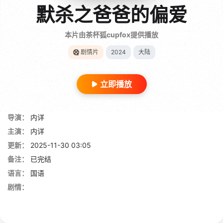
默杀之爸爸的偏爱
本片由茶杯狐cupfox提供播放
剧情片
2024
大陆
立即播放
导演：
内详
主演：
内详
更新：
2025-11-30 03:05
备注：
已完结
语言：
国语
剧情：