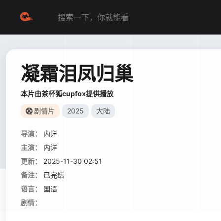
凝霜泪凤归巢
本片由茶杯狐cupfox提供播放
剧情片
2025
大陆
导演：
内详
主演：
内详
更新：
2025-11-30 02:51
备注：
已完结
语言：
国语
剧情：