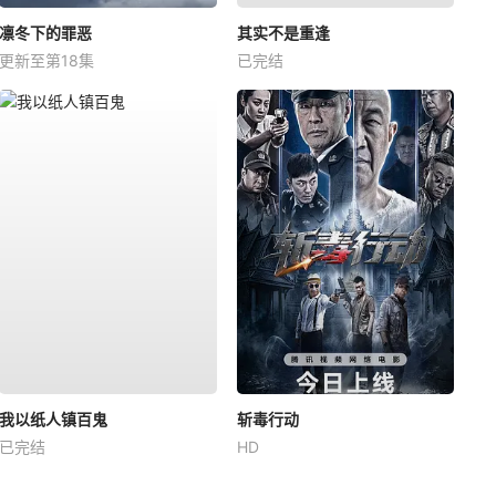
凛冬下的罪恶
其实不是重逢
更新至第18集
已完结
我以纸人镇百鬼
斩毒行动
已完结
HD