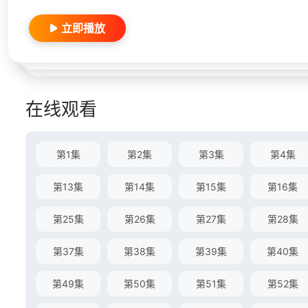
立即播放
在线观看
第1集
第2集
第3集
第4集
第13集
第14集
第15集
第16集
第25集
第26集
第27集
第28集
第37集
第38集
第39集
第40集
第49集
第50集
第51集
第52集