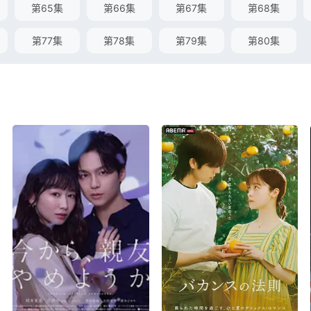
第65集
第66集
第67集
第68集
第77集
第78集
第79集
第80集