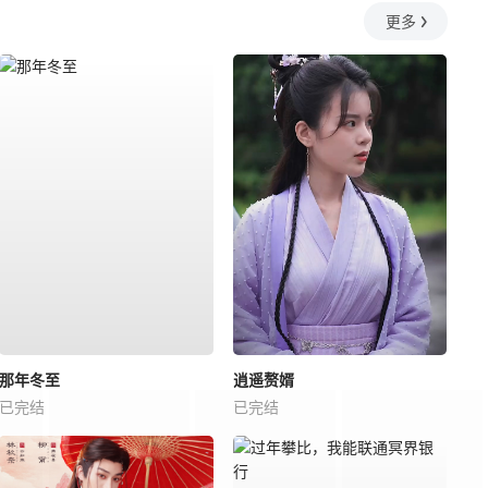
更多
那年冬至
逍遥赘婿
已完结
已完结