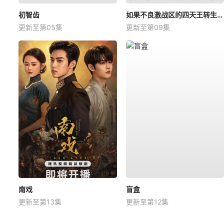
初智齿
如果不良激战区的四天王转生成了偶像团体？
更新至第05集
更新至第09集
南戏
盲盒
更新至第13集
更新至第12集