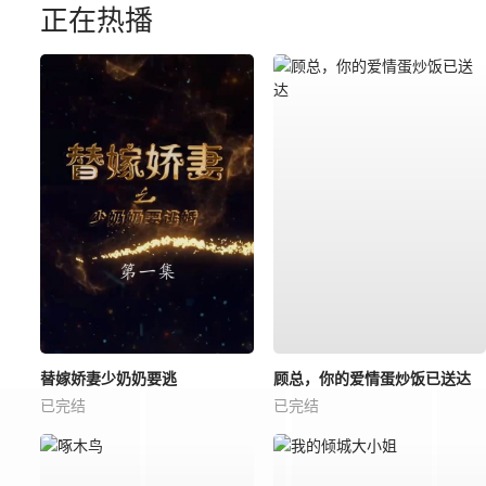
正在热播
替嫁娇妻少奶奶要逃
顾总，你的爱情蛋炒饭已送达
已完结
已完结