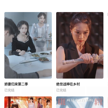
娇妻归来第二季
绝世战神在乡村
已完结
已完结