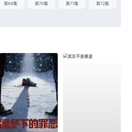
第69集
第70集
第71集
第72集