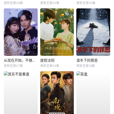
更新至第06集
更新至第05集
更新至第09集
从现在开始，不做朋友了吧。
度假法则
凛冬下的罪恶
更新至第07集
更新至第06集
更新至第18集