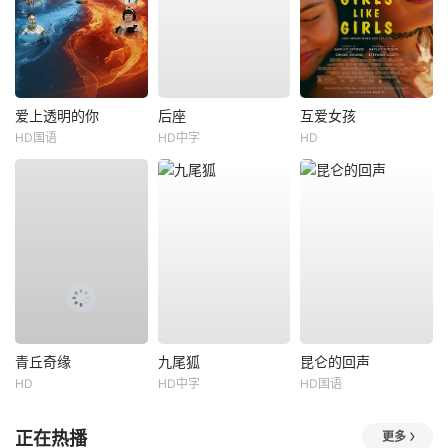
爱上透明的你
后座
互爱女孩
HD国语
HD中字
HD
青丘奇缘
九尾狐
昆仑的回声
HD
HD中字
HD国语
正在热播
更多