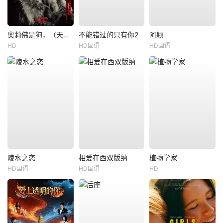
奥莉佛是狗，（天哪！！）这家伙电影版
不能错过的只有你2
阿颖
HD
HD国语
HD国语
陵水之恋
相爱在西双版纳
植物学家
HD国语
HD国语
HD