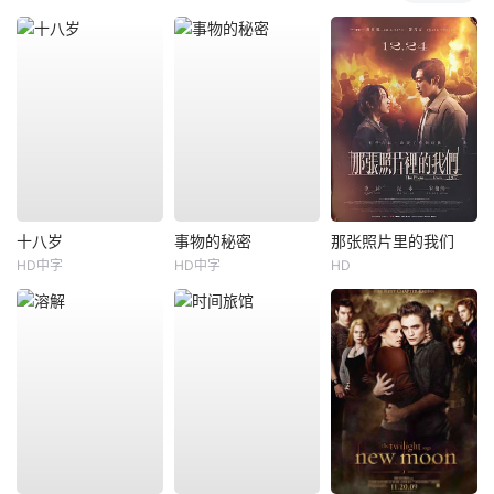
十八岁
事物的秘密
那张照片里的我们
HD中字
HD中字
HD