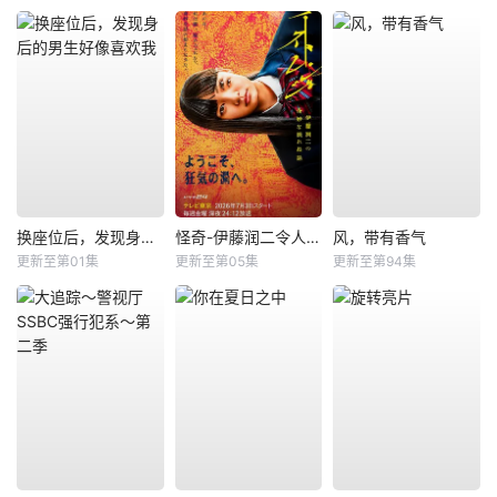
换座位后，发现身后的男生好像喜欢我
怪奇-伊藤润二令人彻夜难眠的奇异故事－
风，带有香气
更新至第01集
更新至第05集
更新至第94集