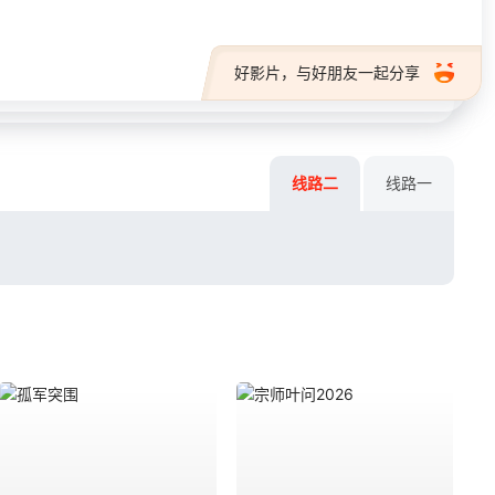
好影片，与好朋友一起分享
线路二
线路一