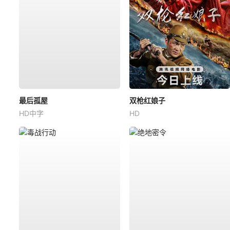
最后孤屋
双枪红娘子
HD中字
HD