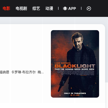
电影
电视剧
综艺
动漫
APP
·福纳德
卡罗琳·布拉齐尔
梅尔·贾森
安东尼·J·夏普
克拉拉·赫尔姆斯
达
。