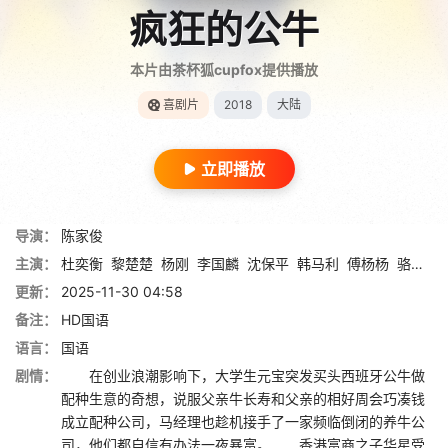
疯狂的公牛
本片由茶杯狐cupfox提供播放
喜剧片
2018
大陆
立即播放
导演：
陈家俊
主演：
杜奕衡
黎楚楚
杨刚
李国麟
沈保平
韩马利
傅杨杨
骆应钧
更新：
2025-11-30 04:58
备注：
HD国语
语言：
国语
剧情：
在创业浪潮影响下，大学生元宝突发买头西班牙公牛做
配种生意的奇想，说服父亲牛长寿和父亲的相好周会巧凑钱
成立配种公司，马经理也趁机接手了一家频临倒闭的养牛公
司，他们都自信有办法一夜暴富。 香港富商之子华星受