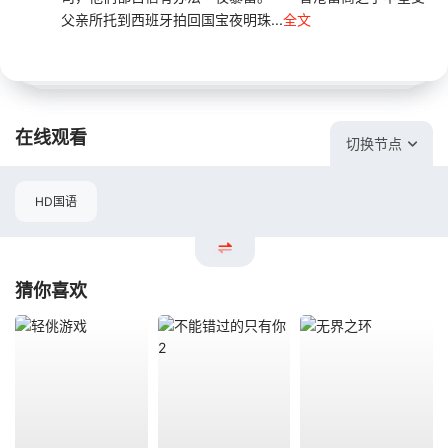
父亲所托到西班牙拍回国宝夜明珠...
全文
在线观看
切换节点
HD国语
猜你喜欢