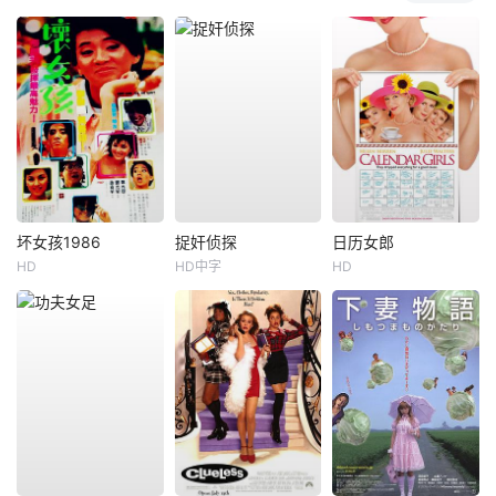
坏女孩1986
捉奸侦探
日历女郎
HD
HD中字
HD