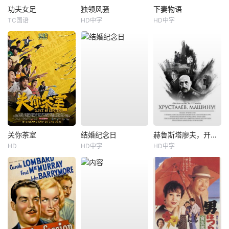
功夫女足
独领风骚
下妻物语
TC国语
HD中字
HD中字
关你茶室
结婚纪念日
赫鲁斯塔廖夫，开车！
HD
HD中字
HD中字