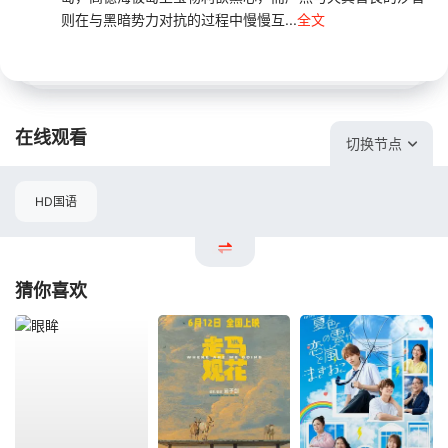
则在与黑暗势力对抗的过程中慢慢互...
全文
在线观看
切换节点
HD国语
猜你喜欢