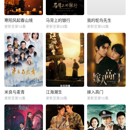
寒阳风起春山境
马背上的银行
我的鸵鸟先生
更新至第14集
更新至第08集
更新至第06集
米良与麦青
江海潮生
嫁入高门
更新至第15集
更新至第26集
更新至第10集