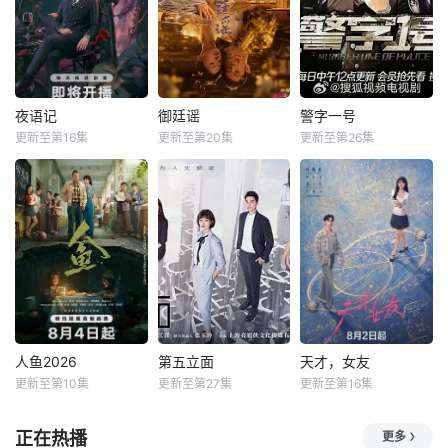
夜语记
御廷谣
警字一号
更新至第16集
更新至第20集
更新至第26集
人鱼2026
第五立面
天才，女友
更新至第10集
更新至第27集
更新至第16集
正在热播
更多