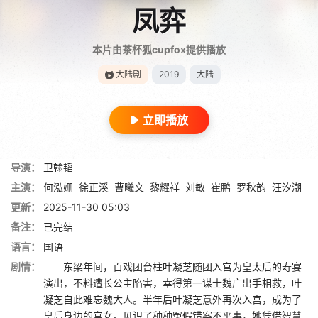
凤弈
本片由茶杯狐cupfox提供播放
大陆剧
2019
大陆
立即播放
导演：
卫翰韬
主演：
何泓姗
徐正溪
曹曦文
黎耀祥
刘敏
崔鹏
罗秋韵
汪汐潮
更新：
2025-11-30 05:03
备注：
已完结
语言：
国语
剧情：
东梁年间，百戏团台柱叶凝芝随团入宫为皇太后的寿宴
演出，不料遭长公主陷害，幸得第一谋士魏广出手相救，叶
凝芝自此难忘魏大人。半年后叶凝芝意外再次入宫，成为了
皇后身边的宫女。见识了种种冤假错案不平事，她凭借智慧