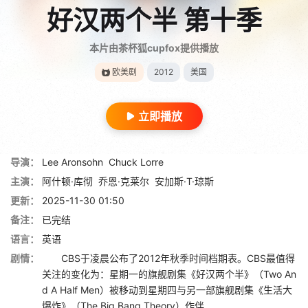
好汉两个半 第十季
本片由茶杯狐cupfox提供播放
欧美剧
2012
美国
立即播放
导演：
Lee Aronsohn
Chuck Lorre
主演：
阿什顿·库彻
乔恩·克莱尔
安加斯·T·琼斯
更新：
2025-11-30 01:50
备注：
已完结
语言：
英语
剧情：
CBS于凌晨公布了2012年秋季时间档期表。CBS最值得
关注的变化为：星期一的旗舰剧集《好汉两个半》（Two An
d A Half Men）被移动到星期四与另一部旗舰剧集《生活大
爆炸》（The Big Bang Theory）作伴