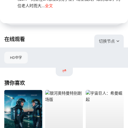
位老人时而大...
全文
在线观看
切换节点
HD中字
猜你喜欢