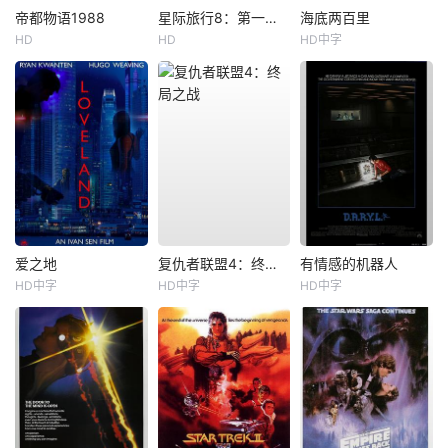
帝都物语1988
星际旅行8：第一类接触
海底两百里
HD
HD
HD中字
爱之地
复仇者联盟4：终局之战
有情感的机器人
HD中字
HD中字
HD中字