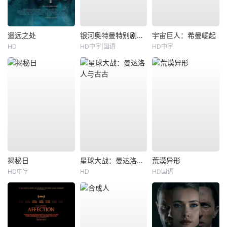
遥远之处
银河奥特曼特别剧场版
宇宙巨人：希曼崛起
HD
HD中字|国语
HD中字
揭秘日
星球大战：曼达洛人与古古
荒漠异形
HD中字
HD
HD国语