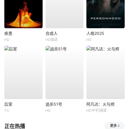
疾患
合成人
人格2025
HD
HD国语
HD
后室
追杀51号
阿凡达：火与烬
TC
HD
HD中字|国语
正在热播
更多