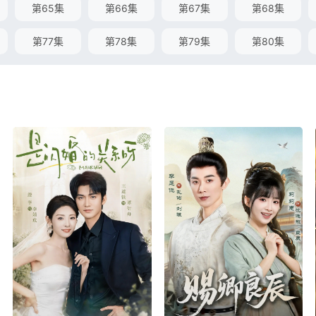
第65集
第66集
第67集
第68集
第77集
第78集
第79集
第80集