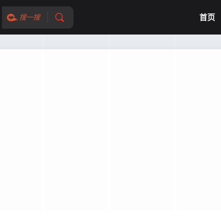
首页
搜一搜