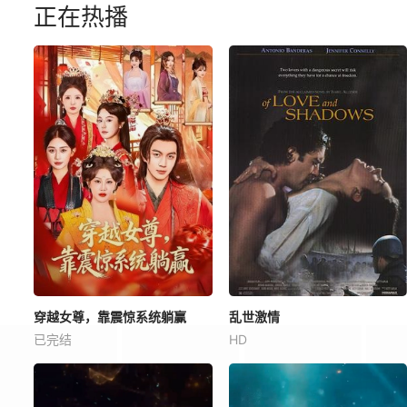
正在热播
穿越女尊，靠震惊系统躺赢
乱世激情
已完结
HD