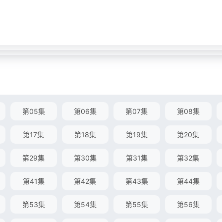
第05集
第06集
第07集
第08集
第17集
第18集
第19集
第20集
第29集
第30集
第31集
第32集
第41集
第42集
第43集
第44集
第53集
第54集
第55集
第56集