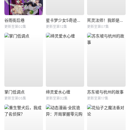
谷雨街后巷
星卡梦少女5奇迹绽放
死灵法师！我即是天灾
更新至第02集
更新至第12集
更新至第07集
掌门低调点
缔灵爱水心缠
苏东坡与杭州的故事
更新至第05集
更新至第02集
更新至第17集