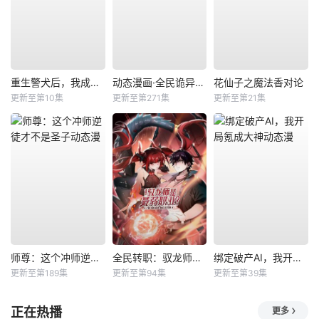
重生警犬后，我成了名侦探？
动态漫画·全民诡异：开局掌握零元购
花仙子之魔法香对论
更新至第10集
更新至第271集
更新至第21集
师尊：这个冲师逆徒才不是圣子动态漫
全民转职：驭龙师是最弱职业？动态漫
绑定破产AI，我开局氪成大神动态漫
更新至第189集
更新至第94集
更新至第39集
正在热播
更多