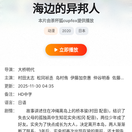
海边的异邦人
本片由茶杯狐cupfox提供播放
动漫
2020
日本
立即播放
导演：
大桥明代
主演：
村田太志
松冈祯丞
岛村侑
伊藤加奈惠
仲谷明香
佐藤花
坂
更新：
2025-11-30 04:35
备注：
HD中字
语言：
日语
剧情：
故事讲述住在冲绳离岛上的桥本骏(村田 配音)，结识了
失去父母的孤独高中生知花实央(松冈 配音)，两位少年成了
好友。实央为了快点成长为大人，决定离开本岛，两人渐渐
断了联系。3年后，实央却再次出现在骏的面前，还大胆告