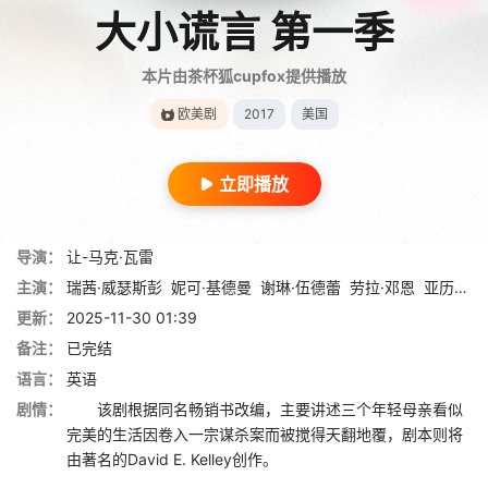
大小谎言 第一季
本片由茶杯狐cupfox提供播放
欧美剧
2017
美国
立即播放
导演：
让-马克·瓦雷
主演：
瑞茜·威瑟斯彭
妮可·基德曼
谢琳·伍德蕾
劳拉·邓恩
亚历山大·斯卡斯加德
更新：
2025-11-30 01:39
备注：
已完结
语言：
英语
剧情：
该剧根据同名畅销书改编，主要讲述三个年轻母亲看似
完美的生活因卷入一宗谋杀案而被搅得天翻地覆，剧本则将
由著名的David E. Kelley创作。