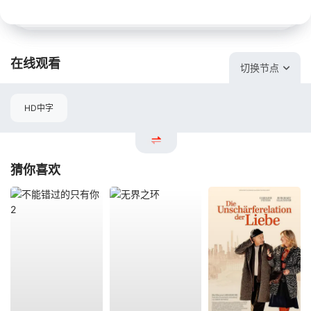
在线观看
切换节点
HD中字
猜你喜欢