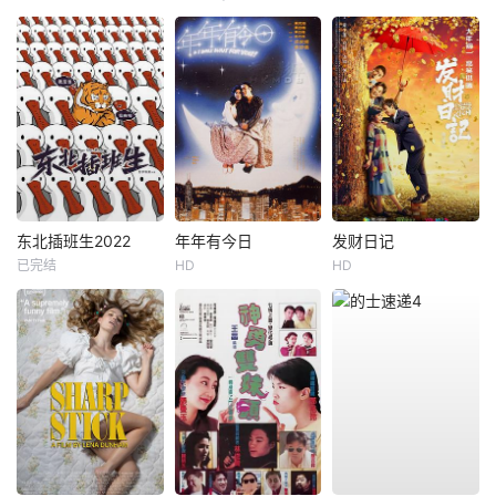
东北插班生2022
年年有今日
发财日记
已完结
HD
HD