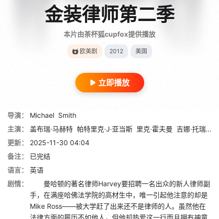
金装律师第二季
本片由茶杯狐cupfox提供播放
欧美剧
2012
美国
立即播放
导演：
Michael
Smith
主演：
盖布瑞·马赫特
帕特里克·J·亚当斯
里克·霍夫曼
吉娜·托瑞斯
更新：
2025-11-30 04:04
备注：
已完结
语言：
英语
剧情：
曼哈顿的著名律师Harvey要招聘一名出众的新人律师副
手，在满座哈佛法学院的高材生中，唯一引起他注意的却是
Mike Ross——被大学赶了出来还不是律师的人。虽然他在
法律方面的履历不如他人，但他却热爱这一行而且拥有神童