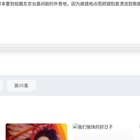
要到拍摄东京台晨间剧的外景地，因为搞错地点而阴错阳差漂流到南部
第05集