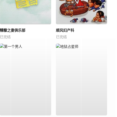
糟糠之妻俱乐部
顺风妇产科
已完结
已完结