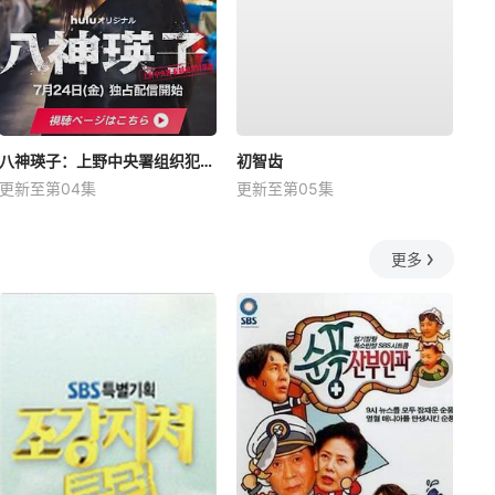
八神瑛子：上野中央署组织犯罪对策课
初智齿
更新至第04集
更新至第05集
更多