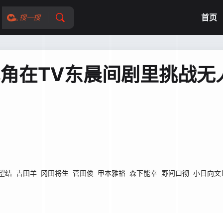
首页
搜一搜
果名配角在TV东晨间剧里挑战
望结
吉田羊
冈田将生
菅田俊
甲本雅裕
森下能幸
野间口彻
小日向文