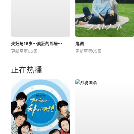
夫妇与16岁～疯狂的邻居～
尾调
更新至第06集
更新至第05集
正在热播