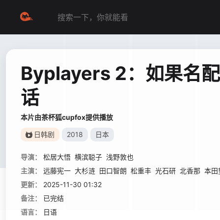
Byplayers 2：如
话
本片由茶杯狐cupfox提供播放
日韩剧
2018
日本
导演：
松居大悟
横滨聪子
浅野敦也
主演：
远藤宪一
大杉涟
田口智朗
松重丰
光石研
北香那
本田
更新：
2025-11-30 01:32
备注：
已完结
语言：
日语