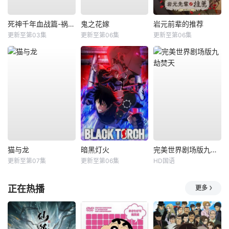
死神千年血战篇-祸进谭-
鬼之花嫁
岩元前辈的推荐
更新至第03集
更新至第06集
更新至第06集
猫与龙
暗黑灯火
完美世界剧场版九劫焚天
更新至第07集
更新至第06集
HD国语
正在热播
更多