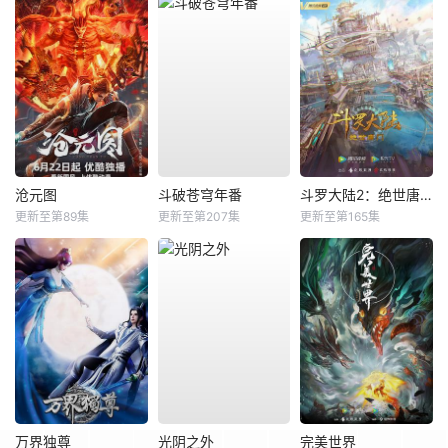
沧元图
斗破苍穹年番
斗罗大陆2：绝世唐门
更新至第89集
更新至第207集
更新至第165集
万界独尊
光阴之外
完美世界