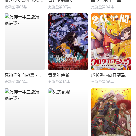
魔法少女奈叶 EXCEEDS Gun Blaze Vengeance
穹庐下的魔女
暗芝居第十七季
更新至第06集
更新至第07集
更新至第04集
死神千年血战篇 -祸进谭-
黄泉的使者
成长秀～向日葵马戏团～
更新至第03集
更新至第18集
更新至第06集