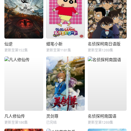
仙逆
蜡笔小新
名侦探柯南日语版
更新至第152集
更新至第1181集
更新至第1269集
凡人修仙传
灵剑尊
名侦探柯南国语
更新至第186集
已完结
更新至第1269集