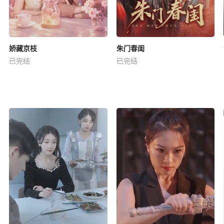
娇藏京枝
朱门春闺
已完结
已完结