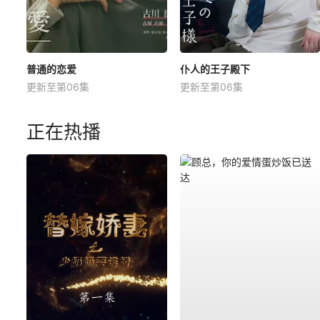
普通的恋爱
仆人的王子殿下
更新至第06集
更新至第06集
正在热播