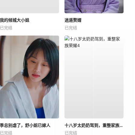
我的倾城大小姐
逍遥赘婿
已完结
已完结
季总别虐了，舒小姐已嫁人
十八岁太奶奶驾到，重整家族荣耀4
已完结
已完结