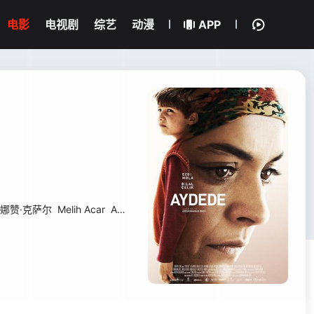
电影
电视剧
综艺
动漫
APP
娜赞·克萨尔
Melih Acar
Azmi Bulut
Hacer Ela Yamaç