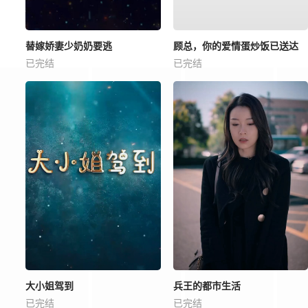
替嫁娇妻少奶奶要逃
顾总，你的爱情蛋炒饭已送达
已完结
已完结
大小姐驾到
兵王的都市生活
已完结
已完结