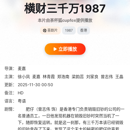
横财三千万1987
本片由茶杯狐cupfox提供播放
喜剧片
1987
香港
立即播放
导演：
麦嘉
主演：
徐小凤
麦嘉
林青霞
郑浩南
梁韵蕊
刘家良
曾志伟
王晶
更新：
2025-11-30 00:50
备注：
HD
语言：
粤语
剧情：
肥仔（曾志伟 饰）是香港专门负责销毁旧钞的公司的一
名普通员工，一日他发现机器在销毁旧钞时突然当机了一
下，随即恢复运转。就是这一刹那，有三千万本该已经销毁
的旧钞幸存了下来。发现了这个天大的秘密的肥仔欣喜若