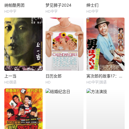
纳帕酷男团
梦见狮子2024
绅士们
HD中字
HD中字
HD中字
上一当
日历女郎
寅次郎的故事17：再见夕阳
HD国语
HD
HD中字|国语