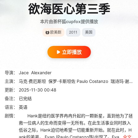
欲海医心第三季
本片由茶杯狐cupfox提供播放
欧美剧
2011
美国
立即播放
导演：
Jace
Alexander
主演：
马克·费厄斯坦
保罗·卡斯坦佐 Paulo Costanzo
瑞诗玛·谢蒂 Reshma Shetty
更新：
2025-11-30 00:48
备注：
已完结
语言：
英语
剧情：
Hank是纽约医学界冉冉升起的一颗新星，直到他为了拯
救一位病人的生命而变得一无所有。在此生活事业同时跌入
低谷之际，Hank迫切地希望一切能重新开始。就在此时，H
ank的弟弟， Evan (Paulo Costanzo饰)出现了。Eva...
全文