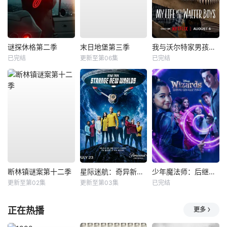
谜探休格第二季
末日地堡第三季
我与沃尔特家男孩的生活第三季
已完结
更新至第06集
已完结
断林镇谜案第十二季
星际迷航：奇异新世界第四季
少年魔法师：后继者第三季
更新至第02集
更新至第03集
已完结
正在热播
更多