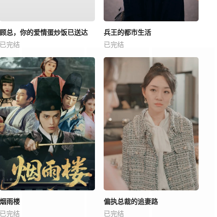
顾总，你的爱情蛋炒饭已送达
兵王的都市生活
已完结
已完结
烟雨楼
偏执总裁的追妻路
已完结
已完结