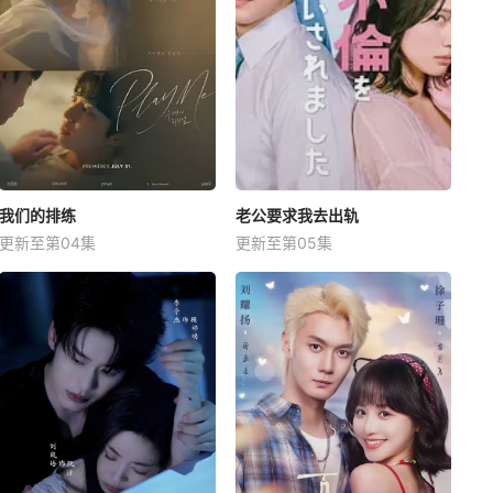
我们的排练
老公要求我去出轨
更新至第04集
更新至第05集