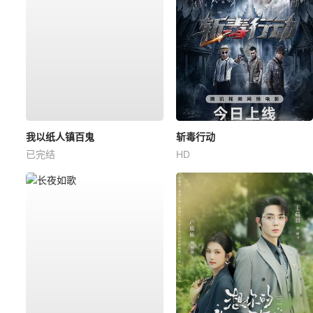
我以纸人镇百鬼
斩毒行动
已完结
HD