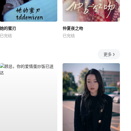
她的蜜刃
仲夏夜之吻
已完结
已完结
更多