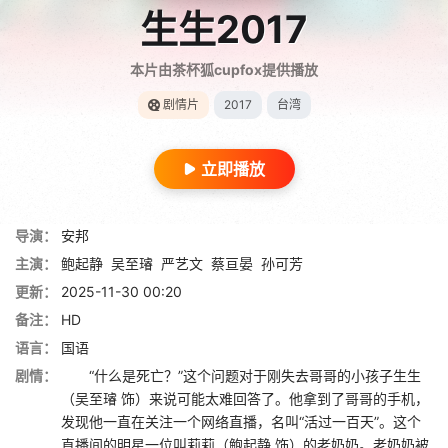
生生2017
本片由茶杯狐cupfox提供播放
剧情片
2017
台湾
立即播放
导演：
安邦
主演：
鲍起静
吴至璿
严艺文
蔡亘晏
孙可芳
更新：
2025-11-30 00:20
备注：
HD
语言：
国语
剧情：
“什么是死亡？”这个问题对于刚失去哥哥的小孩子生生
（吴至璿 饰）来说可能太难回答了。他拿到了哥哥的手机，
发现他一直在关注一个网络直播，名叫“活过一百天”。这个
直播间的明星一位叫莉莉（鲍起静 饰）的老奶奶。老奶奶被