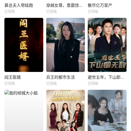
慕总夫人带娃跑
穿越女尊，靠震惊系统躺赢
散尽亿万家产
已完结
已完结
已完结
阎王医婿
兵王的都市生活
避世五年，下山即无敌
已完结
已完结
已完结