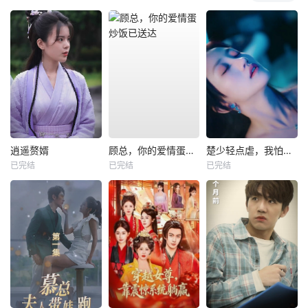
逍遥赘婿
顾总，你的爱情蛋炒饭已送达
楚少轻点虐，我怕夫人受不住
已完结
已完结
已完结