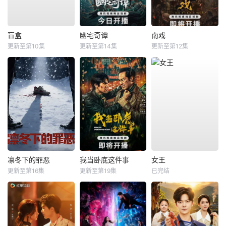
盲盒
幽宅奇谭
南戏
更新至第10集
更新至第14集
更新至第12集
凛冬下的罪恶
我当卧底这件事
女王
更新至第16集
更新至第19集
已完结