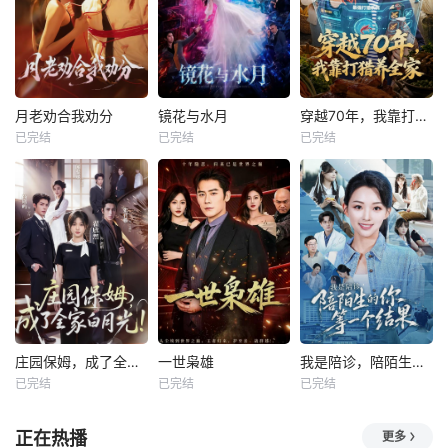
月老劝合我劝分
镜花与水月
穿越70年，我靠打猎养全家
已完结
已完结
已完结
庄园保姆，成了全家白月光
一世枭雄
我是陪诊，陪陌生的你等一个结果
已完结
已完结
已完结
正在热播
更多