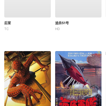
后室
追杀51号
TC
HD