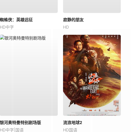
蜘蛛侠：英雄远征
寂静的朋友
HD中字
HD
银河奥特曼特别剧场版
流浪地球2
HD中字|国语
HD国语