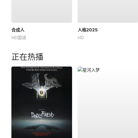
合成人
人格2025
HD国语
HD
正在热播