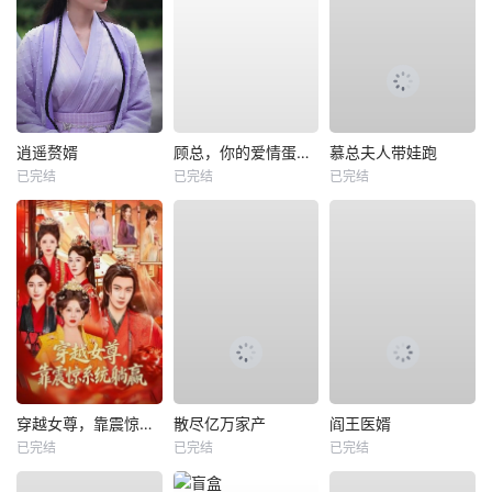
逍遥赘婿
顾总，你的爱情蛋炒饭已送达
慕总夫人带娃跑
已完结
已完结
已完结
穿越女尊，靠震惊系统躺赢
散尽亿万家产
阎王医婿
已完结
已完结
已完结