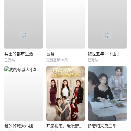
兵王的都市生活
盲盒
避世五年，下山即无敌
已完结
更新至第10集
已完结
我的倾城大小姐
开局被甩，我觉醒情绪系统
娇妻归来第二季