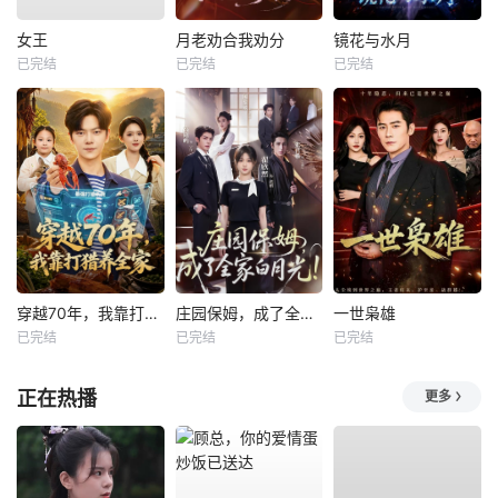
女王
月老劝合我劝分
镜花与水月
已完结
已完结
已完结
穿越70年，我靠打猎养全家
庄园保姆，成了全家白月光
一世枭雄
已完结
已完结
已完结
正在热播
更多