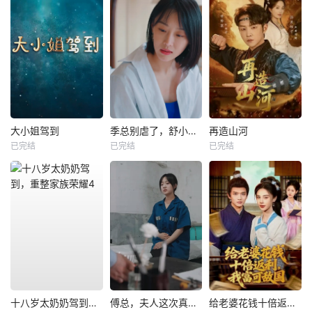
大小姐驾到
季总别虐了，舒小姐已嫁人
再造山河
已完结
已完结
已完结
十八岁太奶奶驾到，重整家族荣耀4
傅总，夫人这次真的死了
给老婆花钱十倍返利，我富可敌国