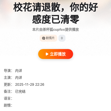
校花请退散，你的好
感度已清零
本片由茶杯狐cupfox提供播放
剧情片
0
立即播放
导演：
内详
主演：
内详
更新：
2025-11-29 22:26
备注：
已完结
语言：
剧情：