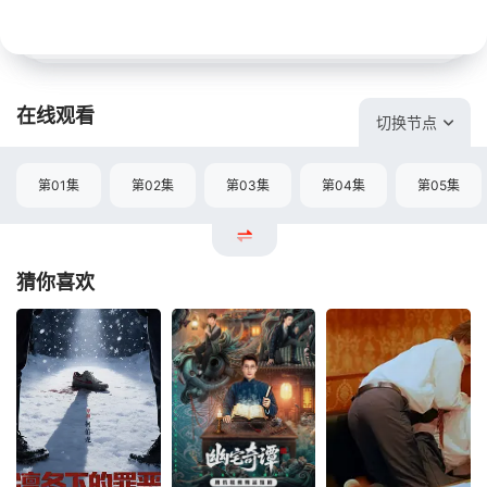
在线观看
切换节点
第01集
第02集
第03集
第04集
第05集
猜你喜欢