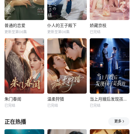
普通的恋爱
仆人的王子殿下
娇藏京枝
更新至第06集
更新至第06集
已完结
朱门春闺
温柔狩猎
当上月嫂后发现孩子是我的
已完结
已完结
已完结
正在热播
更多