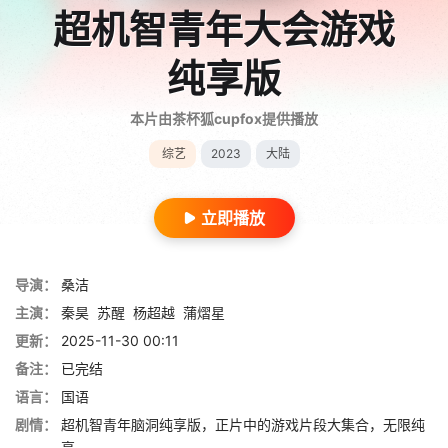
超机智青年大会游戏
纯享版
本片由茶杯狐cupfox提供播放
综艺
2023
大陆
立即播放
导演：
桑洁
主演：
秦昊
苏醒
杨超越
蒲熠星
更新：
2025-11-30 00:11
备注：
已完结
语言：
国语
剧情：
超机智青年脑洞纯享版，正片中的游戏片段大集合，无限纯
享。