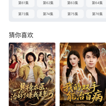
第61集
第62集
第63集
第64集
第73集
第74集
第75集
第76集
猜你喜欢