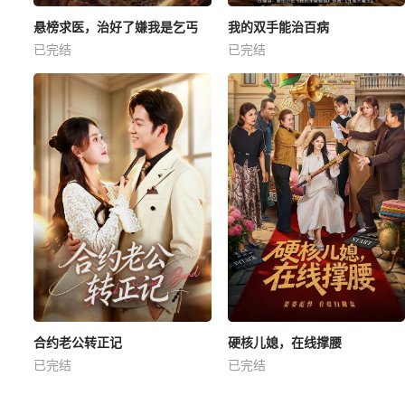
悬榜求医，治好了嫌我是乞丐
我的双手能治百病
已完结
已完结
合约老公转正记
硬核儿媳，在线撑腰
已完结
已完结