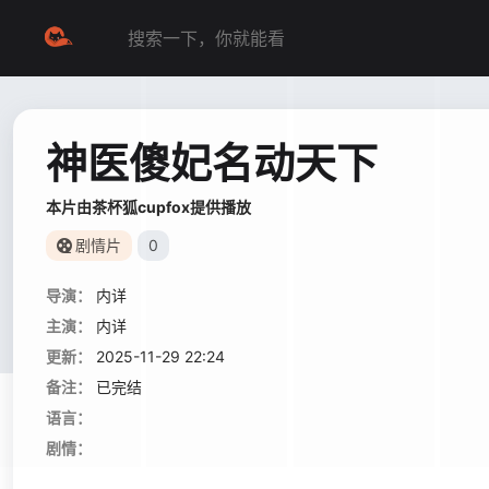
神医傻妃名动天下
本片由茶杯狐cupfox提供播放
剧情片
0
导演：
内详
主演：
内详
更新：
2025-11-29 22:24
备注：
已完结
语言：
剧情：