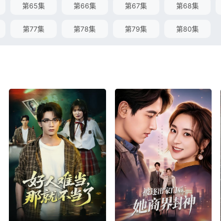
第65集
第66集
第67集
第68集
第77集
第78集
第79集
第80集