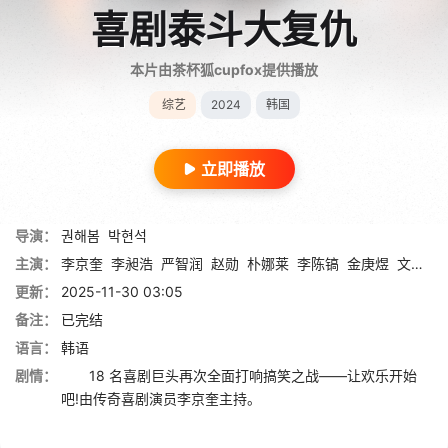
喜剧泰斗大复仇
本片由茶杯狐cupfox提供播放
综艺
2024
韩国
立即播放
导演：
권해봄
박현석
主演：
李京奎
李昶浩
严智润
赵勋
朴娜莱
李陈镐
金庚煜
文世允
更新：
2025-11-30 03:05
备注：
已完结
语言：
韩语
剧情：
18 名喜剧巨头再次全面打响搞笑之战——让欢乐开始
吧!由传奇喜剧演员李京奎主持。