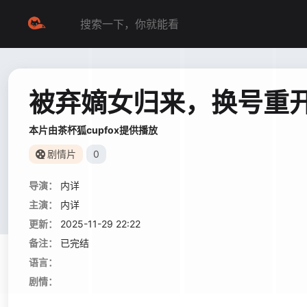
被弃嫡女归来，换号重
本片由茶杯狐cupfox提供播放
剧情片
0
导演：
内详
主演：
内详
更新：
2025-11-29 22:22
备注：
已完结
语言：
剧情：