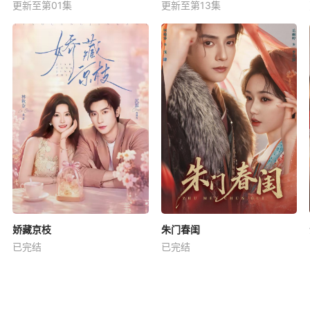
更新至第01集
更新至第13集
娇藏京枝
朱门春闺
已完结
已完结