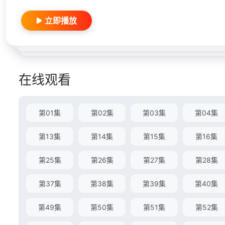
立即播放
在线观看
第01集
第02集
第03集
第04集
第13集
第14集
第15集
第16集
第25集
第26集
第27集
第28集
第37集
第38集
第39集
第40集
第49集
第50集
第51集
第52集