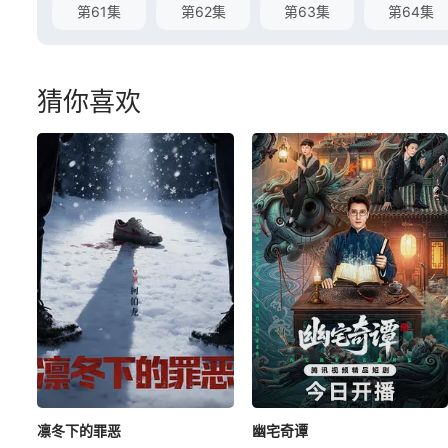
第61集
第62集
第63集
第64集
猜你喜欢
凛冬下的罪恶
幽宅奇谭