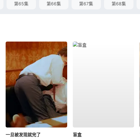
第65集
第66集
第67集
第68集
一旦被发现就完了
盲盒