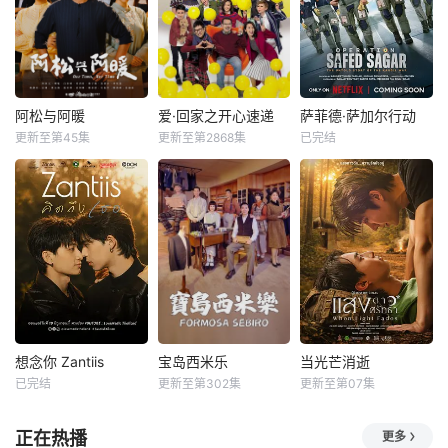
阿松与阿暖
爱·回家之开心速递
萨菲德·萨加尔行动
更新至第45集
更新至第2868集
已完结
想念你 Zantiis
宝岛西米乐
当光芒消逝
已完结
更新至第302集
更新至第07集
正在热播
更多