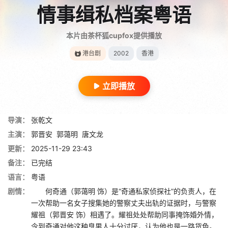
情事缉私档案粤语
本片由茶杯狐cupfox提供播放
港台剧
2002
香港
立即播放
导演：
张乾文
主演：
郭晋安
郭蔼明
唐文龙
更新：
2025-11-29 23:43
备注：
已完结
语言：
粤语
剧情：
何奇通（郭蔼明 饰）是“奇通私家侦探社”的负责人，在
一次帮助一名女子搜集她的警察丈夫出轨的证据时，与警察
耀祖（郭晋安 饰）相遇了。耀祖处处帮助同事掩饰婚外情，
令到奇通对他这种臭男人十分讨厌，认为他也是一路货色。