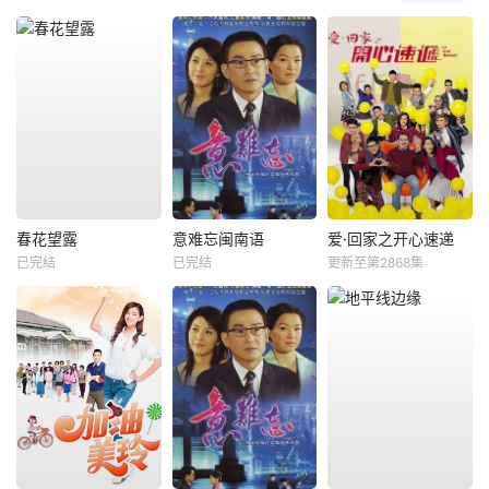
春花望露
意难忘闽南语
爱·回家之开心速递
已完结
已完结
更新至第2868集