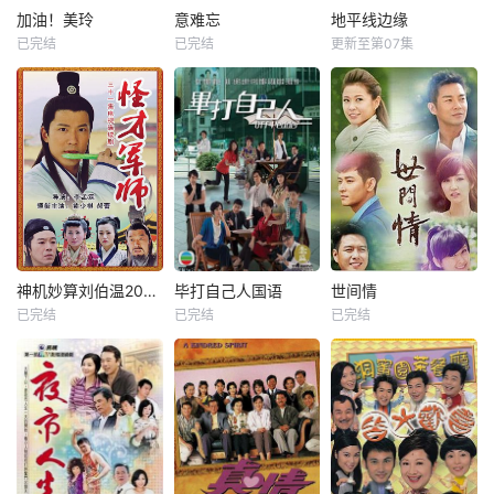
加油！美玲
意难忘
地平线边缘
已完结
已完结
更新至第07集
神机妙算刘伯温2006
毕打自己人国语
世间情
已完结
已完结
已完结