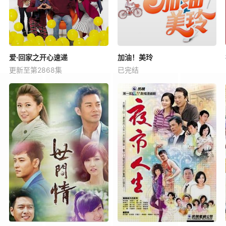
爱·回家之开心速递
加油！美玲
更新至第2868集
已完结