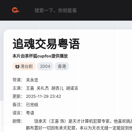
追魂交易粤语
本片由茶杯狐cupfox提供播放
港台剧
2004
香港
导演：
关永忠
主演：
王喜
关礼杰
胡杏儿
胡诺言
更新：
2025-11-29 23:42
备注：
已完结
语言：
粤语
剧情：
饶承天（王喜 饰）是天才计算机犯罪专家，他喜欢挑战
鹏布置好一切因有承天犯罪，本以为天衣无缝一定能捉到他