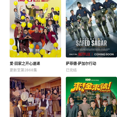
爱·回家之开心速递
萨菲德·萨加尔行动
更新至第2868集
已完结