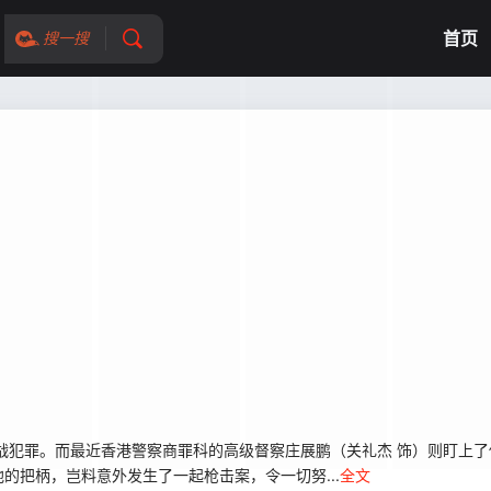
首页
搜一搜
犯罪。而最近香港警察商罪科的高级督察庄展鹏（关礼杰 饰）则盯上了
的把柄，岂料意外发生了一起枪击案，令一切努...
全文