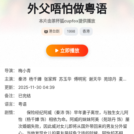
外父唔怕做粤语
本片由茶杯狐cupfox提供播放
港台剧
1998
香港
立即播放
导演：
梅小青
主演：
秦沛
杨千嬅
张家辉
苏玉华
傅明宪
谢天华
苑琼丹
麦长青
更新：
2025-11-30 04:39
备注：
已完结
语言：
粤语
剧情：
保险经纪阿威（秦沛 饰）早年妻子离世，与独生女儿阿
怡（杨千嬅 饰）相依为命。阿威的妹妹阿美（苑琼丹 饰）屡
次婚姻失败，因此威对女儿即将从国外带回来的男友分外留
心。当他发现女儿的男友是好色之徒的时候，阿怡却不相