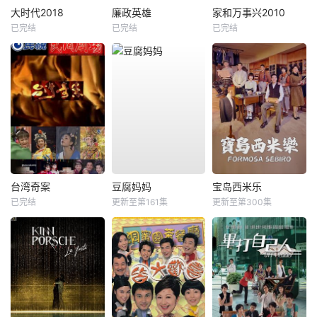
大时代2018
廉政英雄
家和万事兴2010
已完结
已完结
已完结
台湾奇案
豆腐妈妈
宝岛西米乐
已完结
更新至第161集
更新至第300集