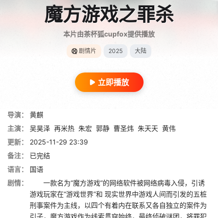
魔方游戏之罪杀
本片由茶杯狐cupfox提供播放
剧情片
2025
大陆
立即播放
导演：
黄麒
主演：
吴昊泽
再米热
朱宏
郭静
曹圣炜
朱天天
黄伟
更新：
2025-11-29 23:39
备注：
已完结
语言：
国语
剧情：
一款名为“魔方游戏”的网络软件被网络病毒入侵，引诱
游戏玩家在“游戏世界”和 现实世界中游戏人间而引发的五桩
刑事案件为主线，以四个有着内在联系又各自独立的案件为
引子，魔方游戏作为线索贯穿始终，最终侦破谜团，将罪犯