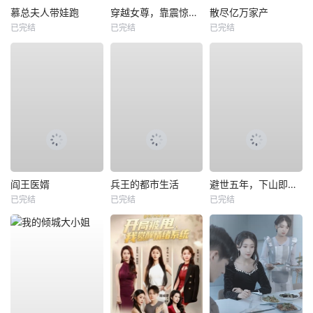
慕总夫人带娃跑
穿越女尊，靠震惊系统躺赢
散尽亿万家产
已完结
已完结
已完结
阎王医婿
兵王的都市生活
避世五年，下山即无敌
已完结
已完结
已完结