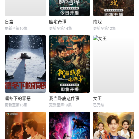
盲盒
幽宅奇谭
南戏
更新至第10集
更新至第14集
更新至第12集
凛冬下的罪恶
我当卧底这件事
女王
更新至第16集
更新至第19集
已完结