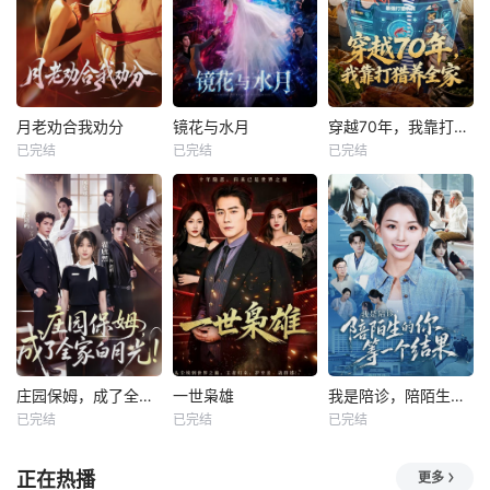
月老劝合我劝分
镜花与水月
穿越70年，我靠打猎养全家
已完结
已完结
已完结
庄园保姆，成了全家白月光
一世枭雄
我是陪诊，陪陌生的你等一个结果
已完结
已完结
已完结
正在热播
更多