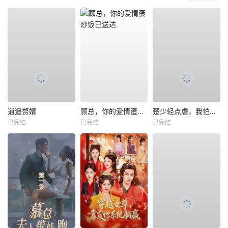
逍遥赘婿
顾总，你的爱情蛋炒饭已送达
楚少轻点虐，我怕夫人受不住
已完结
已完结
已完结