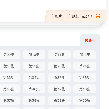
好影片，与好朋友一起分享
线路一
第09集
第10集
第11集
第12集
第21集
第22集
第23集
第24集
第33集
第34集
第35集
第36集
第45集
第46集
第47集
第48集
第57集
第58集
第59集
第60集