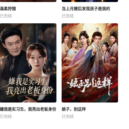
温柔狩猎
当上月嫂后发现孩子是我的
已完结
已完结
嫌我是实习生，我亮出老板身份
娘子，别这样
已完结
已完结