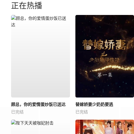
正在热播
顾总，你的爱情蛋炒饭已送达
替嫁娇妻少奶奶要逃
已完结
已完结