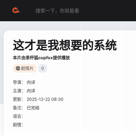
这才是我想要的系统
本片由茶杯狐cupfox提供播放
剧情片
0
导演：
内详
主演：
内详
更新：
2025-12-22 08:30
备注：
已完结
语言：
剧情：