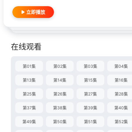
立即播放
在线观看
第01集
第02集
第03集
第04集
第13集
第14集
第15集
第16集
第25集
第26集
第27集
第28集
第37集
第38集
第39集
第40集
第49集
第50集
第51集
第52集