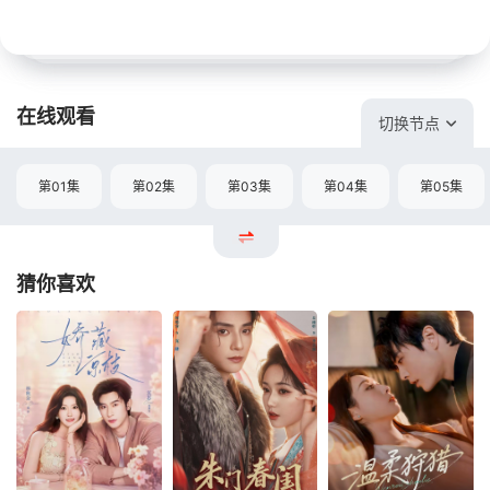
在线观看
切换节点
第01集
第02集
第03集
第04集
第05集
猜你喜欢