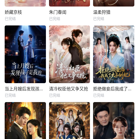
娇藏京枝
朱门春闺
温柔狩猎
已完结
已完结
已完结
当上月嫂后发现孩子是我的
清冷权臣他又争又抢
拒绝做妾后我成了太子侧妃
已完结
已完结
已完结