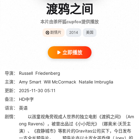
渡鸦之间
本片由茶杯狐cupfox提供播放
剧情片
2014
美国
立即播放
导演：
Russell
Friedenberg
主演：
Amy Smart
Will McCormack
Natalie Imbruglia
更新：
2025-11-30 05:11
备注：
HD中字
语言：
英语
剧情：
以孩童视角旁观成人世界的独立电影《渡鸦之间》（Am
ong Ravens），被曾出品过《小小阳光》（娜奥米·沃茨主
演）、《寂静城市》等影片的Gravitas公司买下，今日发布
一支全长预告片。 预告片亦以十岁女孩乔伊（Joey）的