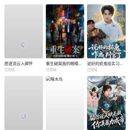
愿逐流云入卿怀
重生破案我的眼睛能锁定凶手
说好的抓鬼给实习证明，咋成判官了
已完结
已完结
已完结