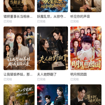
错把董事长当相亲对象
妖魔乱世，从掠夺词条开始崛起
听见你的声音
已完结
已完结
已完结
让我替姐养娃，那我直接认亲
夫人她野翻了
明月照团圆
已完结
已完结
已完结