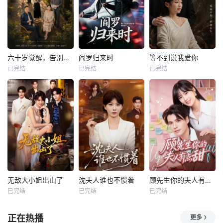
六十岁觉醒，告别三十九载烂婚姻
阎罗归来时
等不到说我爱你
已完结
已完结
已完结
无敌大小姐出山了
沈夫人谁也不惯着
顾先生你的夫人有点甜
已完结
已完结
已完结
正在热播
更多