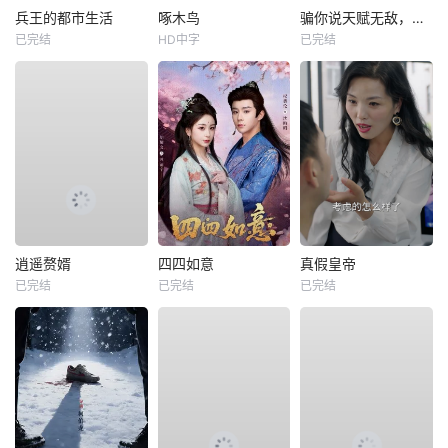
兵王的都市生活
啄木鸟
骗你说天赋无敌，你真暴力成帝
已完结
HD中字
已完结
逍遥赘婿
四四如意
真假皇帝
已完结
已完结
已完结