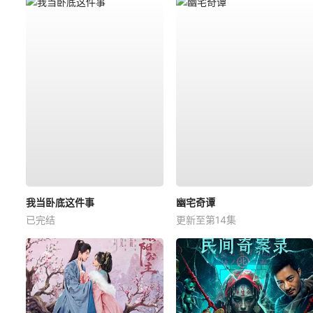
我当卧底这件事
幽宅奇谭
已完结
更新至第14集