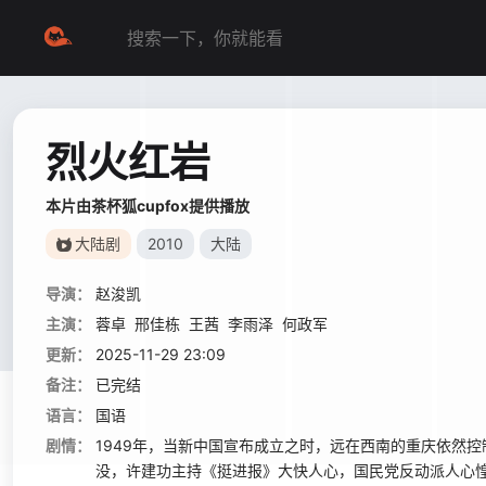
烈火红岩
本片由茶杯狐cupfox提供播放
大陆剧
2010
大陆
导演：
赵浚凯
主演：
蓉卓
邢佳栋
王茜
李雨泽
何政军
更新：
2025-11-29 23:09
备注：
已完结
语言：
国语
剧情：
1949年，当新中国宣布成立之时，远在西南的重庆依然
没，许建功主持《挺进报》大快人心，国民党反动派人心惶