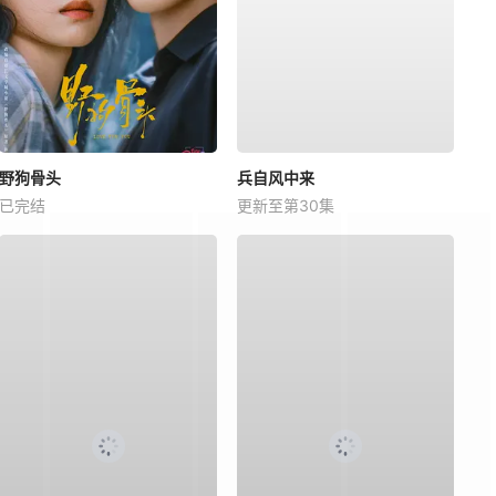
野狗骨头
兵自风中来
已完结
更新至第30集