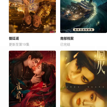
御廷谣
南部档案
更新至第19集
已完结