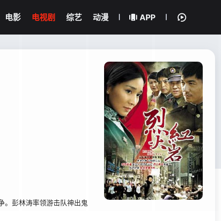
电影
电视剧
综艺
动漫
APP
争。彭林涛率领游击队神出鬼