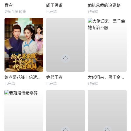
盲盒
阎王医婿
偏执总裁的追妻路
更新至第10集
已完结
已完结
给老婆花钱十倍返利，我富可敌国
绝代王者
大佬归来，黑千金她专治不服
已完结
已完结
已完结