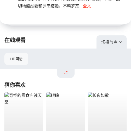
切地毅然要和罗杰结婚，不料罗杰...
全文
在线观看
切换节点
HD国语
猜你喜欢