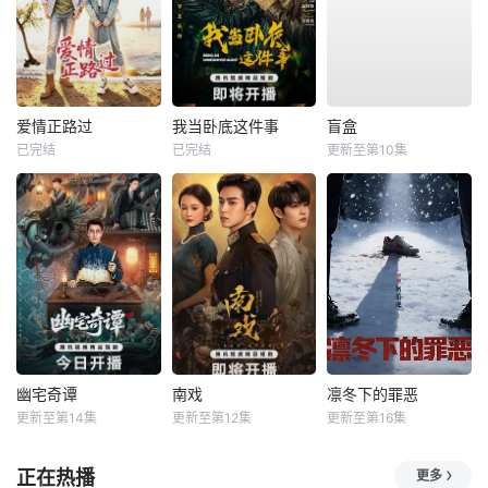
爱情正路过
我当卧底这件事
盲盒
已完结
已完结
更新至第10集
幽宅奇谭
南戏
凛冬下的罪恶
更新至第14集
更新至第12集
更新至第16集
正在热播
更多