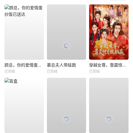
顾总，你的爱情蛋炒饭已送达
慕总夫人带娃跑
穿越女尊，靠震惊系统躺赢
已完结
已完结
已完结