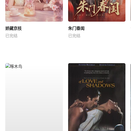
娇藏京枝
朱门春闺
已完结
已完结