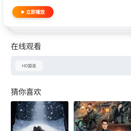
立即播放
在线观看
HD国语
猜你喜欢