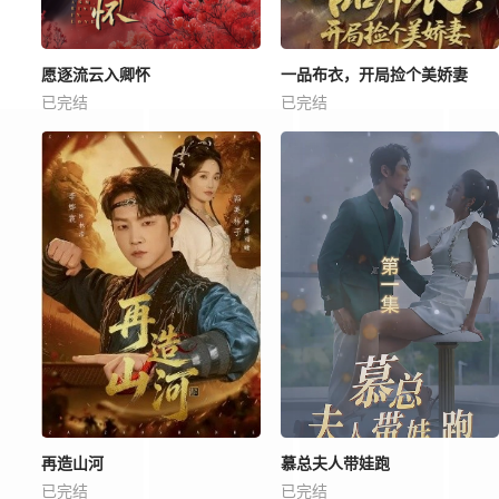
愿逐流云入卿怀
一品布衣，开局捡个美娇妻
已完结
已完结
再造山河
慕总夫人带娃跑
已完结
已完结