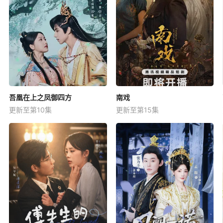
吾凰在上之凤御四方
南戏
更新至第10集
更新至第15集