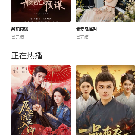
般配预谋
偏爱降临时
已完结
已完结
正在热播