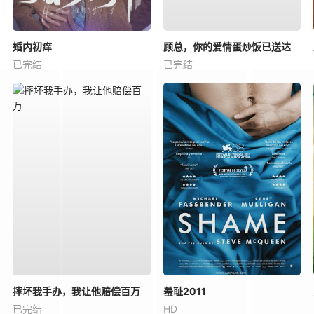
婚内初痒
顾总，你的爱情蛋炒饭已送达
已完结
已完结
摔坏我手办，我让他赔偿百万
羞耻2011
已完结
HD