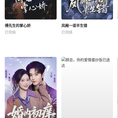
傅先生的掌心娇
凤阙一诺半生错
已完结
已完结