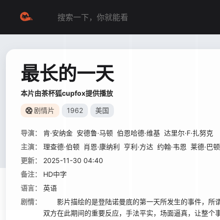
最长的一天
本片由茶杯狐cupfox提供播放
剧情片
1962
美国
导演：
肯·安纳金
安德鲁·马顿
伯恩哈德·维基
达里尔·F·扎努克
主演：
理查德·伯顿
肖恩·康纳利
亨利·方达
约翰·韦恩
莱德·巴
更新：
2025-11-30 04:40
备注：
HD中字
语言：
英语
剧情：
影片描绘的是登陆诺曼底的第一天所发生的事件，所谓
双方在此期间的重要反应，手法平实，场面逼真，让整个事