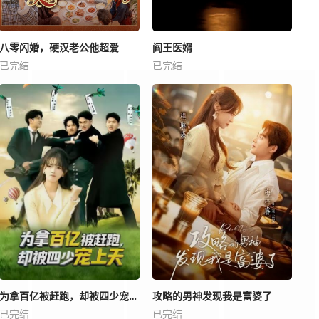
八零闪婚，硬汉老公他超爱
阎王医婿
已完结
已完结
为拿百亿被赶跑，却被四少宠上天
攻略的男神发现我是富婆了
已完结
已完结