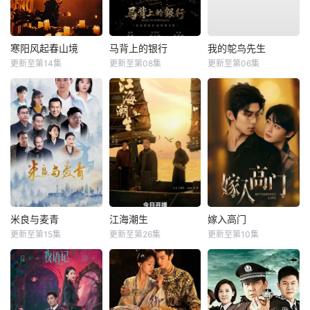
寒阳风起春山境
马背上的银行
我的鸵鸟先生
更新至第14集
更新至第08集
更新至第06集
米良与麦青
江海潮生
嫁入高门
更新至第15集
更新至第26集
更新至第10集