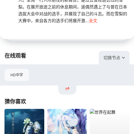
梨。在展开旅途之前的休息期间，遥偶然遇上了与曾在日本
选拔大会中对战的选手，并展现了自己的斗志。而在雪梨的
大赛中，来自各方的选手们将展开激...
全文
在线观看
切换节点
HD中字
猜你喜欢