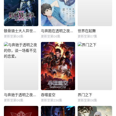
骸骨骑士大人异世界冒险中Ⅱ
与奔跑在透明之夜的你，谈一场看不见的恋爱
世界在起舞
更新至第06集
更新至第06集
更新至第07集
与奔驰于透明之夜的你，谈一场看不见的恋爱。
吞噬星空
界门之下
更新至第06集
更新至第236集
更新至第06集