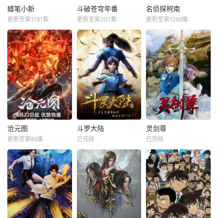
蜡笔小新
斗破苍穹年番
名侦探柯南
更新至第1181集
更新至第207集
更新至第1269集
沧元图
斗罗大陆
灵剑尊
更新至第89集
已完结
已完结