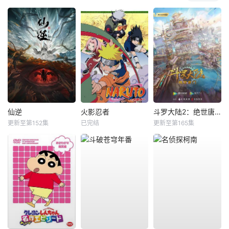
仙逆
火影忍者
斗罗大陆2：绝世唐门
更新至第152集
已完结
更新至第165集