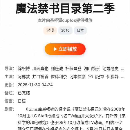
魔法禁书目录第二季
本片由茶杯狐cupfox提供播放
动漫
2010
日本
立即播放
导演：
锦织博
川面真也
则座诚
神保昌登
湖山祯崇
池端隆史
德土
主演：
阿部敦
井口裕香
佐藤利奈
冈本信彦
谷山纪章
伊藤静
古山
更新：
2025-11-30 04:24
备注：
已完结
语言：
日语
剧情：
电击文库最畅销的轻小说《魔法禁书目录》曾在2008年
10月由J.C.Staff改编成同名TV动画并大获好评，其外传《某
科学的超电磁炮》也于09年10月改编成TV动画，相信不少
观众早已拜倒在炮姐裙底的安全裤上。5月20日从日本著名