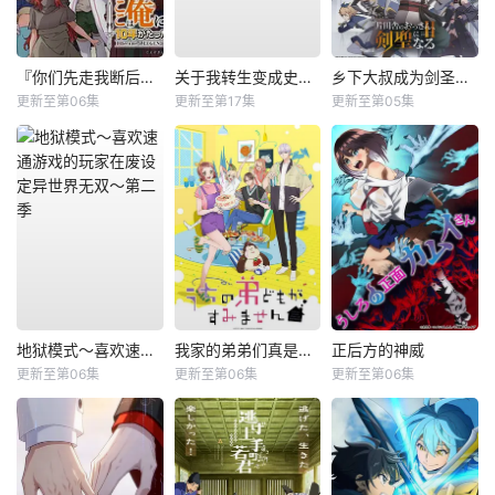
『你们先走我断后』，于是10年后我成为了传说
关于我转生变成史莱姆这档事第四季
乡下大叔成为剑圣第二季
更新至第06集
更新至第17集
更新至第05集
地狱模式～喜欢速通游戏的玩家在废设定异世界无双～第二季
我家的弟弟们真是让您费心了
正后方的神威
更新至第06集
更新至第06集
更新至第06集