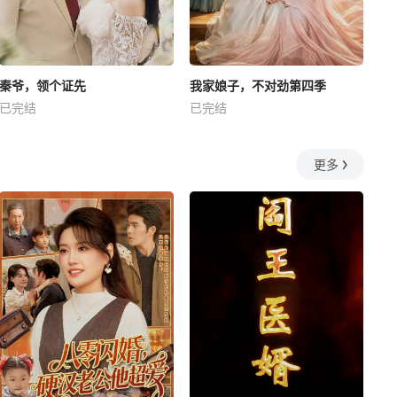
秦爷，领个证先
我家娘子，不对劲第四季
已完结
已完结
更多