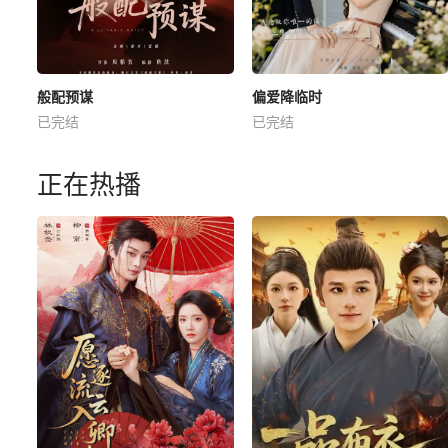
般配预谋
偏爱降临时
已完结
已完结
正在热播