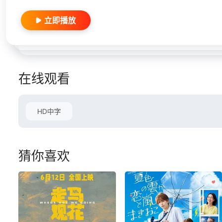
立即播放
在线观看
HD中字
猜你喜欢