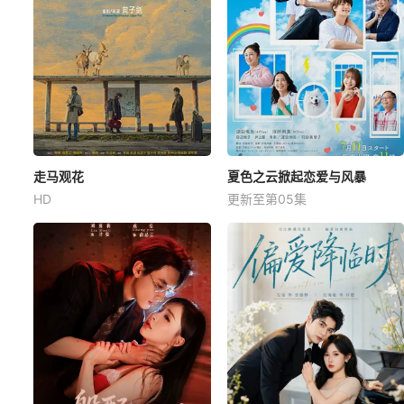
走马观花
夏色之云掀起恋爱与风暴
HD
更新至第05集