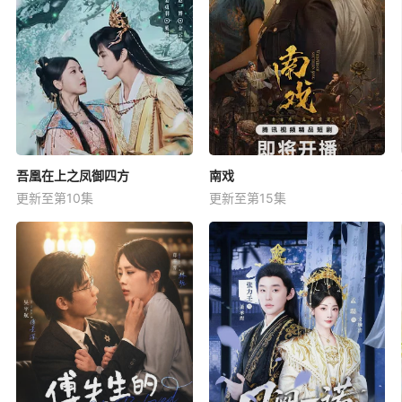
吾凰在上之凤御四方
南戏
更新至第10集
更新至第15集