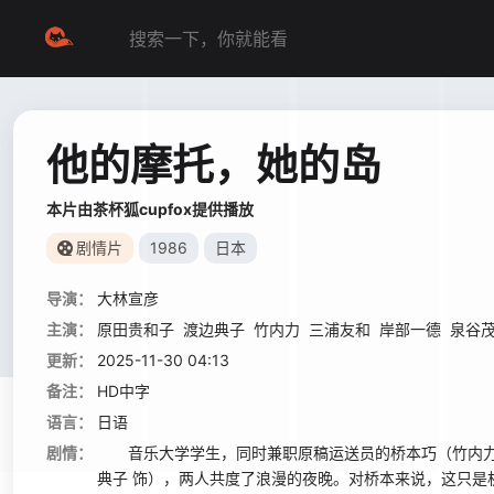
他的摩托，她的岛
本片由茶杯狐cupfox提供播放
剧情片
1986
日本
导演：
大林宣彦
主演：
原田贵和子
渡边典子
竹内力
三浦友和
岸部一德
泉谷
更新：
2025-11-30 04:13
备注：
HD中字
语言：
日语
剧情：
音乐大学学生，同时兼职原稿运送员的桥本巧（竹内力 
典子 饰），两人共度了浪漫的夜晚。对桥本来说，这只是机