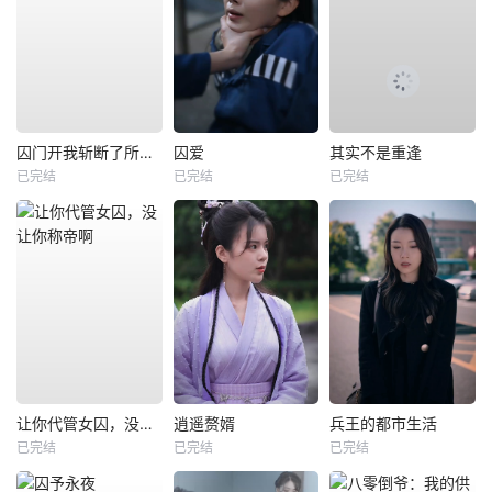
囚门开我斩断了所有阴谋
囚爱
其实不是重逢
已完结
已完结
已完结
让你代管女囚，没让你称帝啊
逍遥赘婿
兵王的都市生活
已完结
已完结
已完结