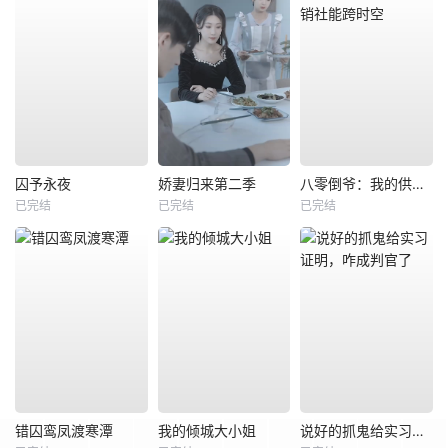
囚予永夜
娇妻归来第二季
八零倒爷：我的供销社能跨时空
已完结
已完结
已完结
错囚鸾凤渡寒潭
我的倾城大小姐
说好的抓鬼给实习证明，咋成判官了